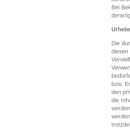
Bei Be
derart
Urhebe
Die dur
diesen
Verviel
Verwer
bedürfe
bzw. Er
den pri
die Inh
werden
werden 
trotzd