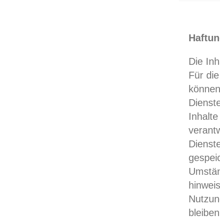
Haftun
Die Inh
Für die
können
Dienst
Inhalt
verantw
Dienste
gespei
Umständ
hinwei
Nutzun
bleiben