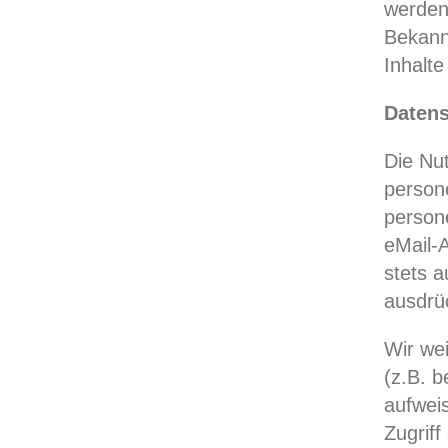
werden
Bekann
Inhalt
Daten
Die Nu
person
person
eMail-A
stets a
ausdrü
Wir wei
(z.B. b
aufwei
Zugriff