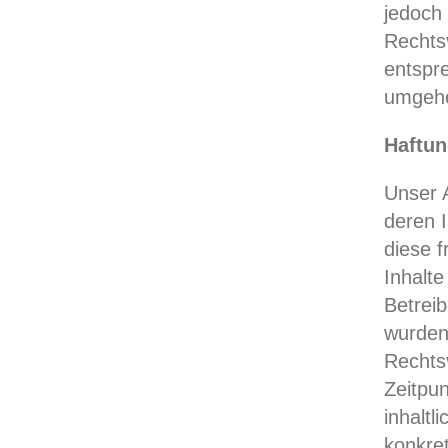
jedoch 
Rechts
entspr
umgehe
Haftun
Unser A
deren I
diese 
Inhalte
Betreib
wurden
Rechts
Zeitpu
inhaltl
konkre